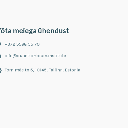
õta meiega ühendust
+372 5568 55 70
info@quantumbrain.institute
Tornimäe tn 5, 10145, Tallinn, Estonia