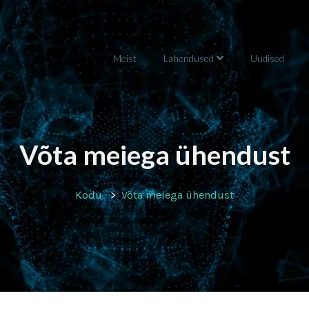
Meist
Lahendused
Uudised
Võta meiega ühendust
Kodu
Võta meiega ühendust