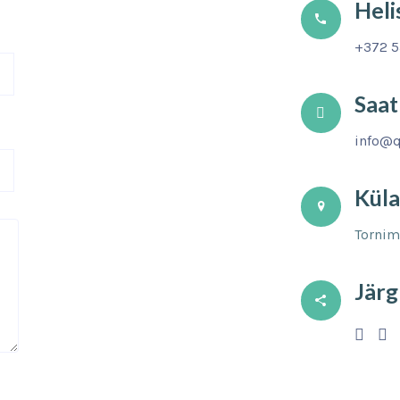
Heli
+372 5
Saat
info@q
Küla
Tornimä
Järg