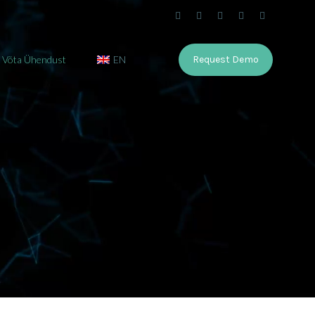
Võta Ühendust
EN
Request Demo