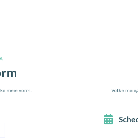
A
orm
ke meie vorm.
Võtke meieg
Sched