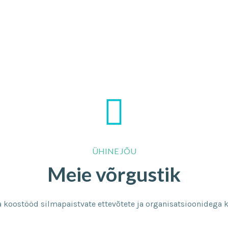
ÜHINE JÕU
Meie võrgustik
a koostööd silmapaistvate ettevõtete ja organisatsioonidega