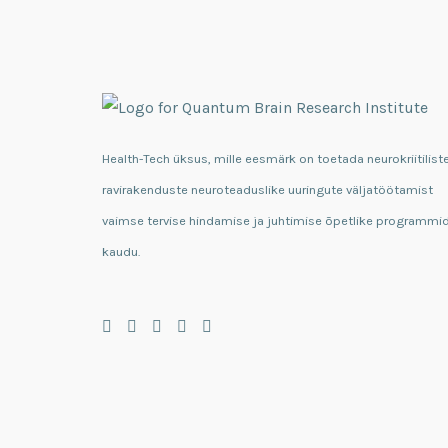
Health-Tech üksus, mille eesmärk on toetada neurokriitilist
ravirakenduste neuroteaduslike uuringute väljatöötamist
vaimse tervise hindamise ja juhtimise õpetlike programmi
kaudu.