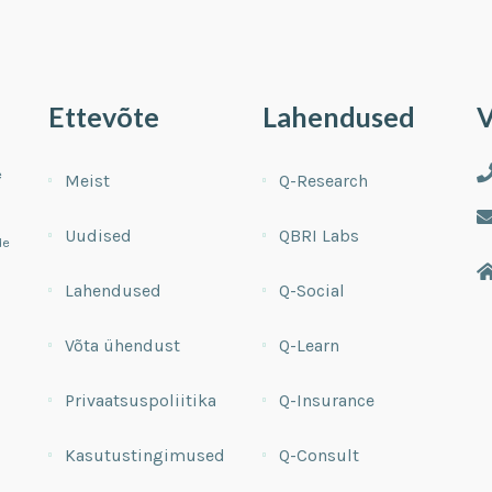
Ettevõte
Lahendused
V
e
Meist
Q-Research
Uudised
QBRI Labs
de
Lahendused
Q-Social
Võta ühendust
Q-Learn
Privaatsuspoliitika
Q-Insurance
Kasutustingimused
Q-Consult