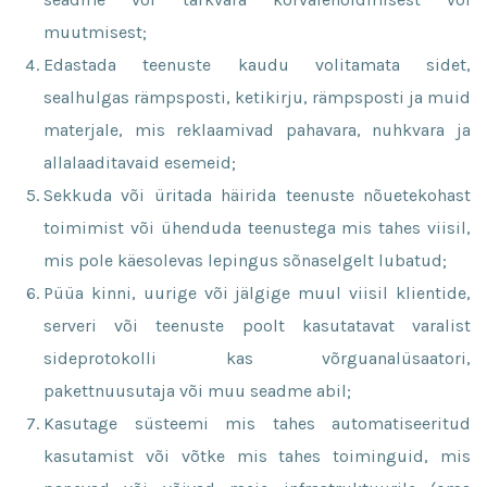
muutmisest;
Edastada teenuste kaudu volitamata sidet,
sealhulgas rämpsposti, ketikirju, rämpsposti ja muid
materjale, mis reklaamivad pahavara, nuhkvara ja
allalaaditavaid esemeid;
Sekkuda või üritada häirida teenuste nõuetekohast
toimimist või ühenduda teenustega mis tahes viisil,
mis pole käesolevas lepingus sõnaselgelt lubatud;
Püüa kinni, uurige või jälgige muul viisil klientide,
serveri või teenuste poolt kasutatavat varalist
sideprotokolli kas võrguanalüsaatori,
pakettnuusutaja või muu seadme abil;
Kasutage süsteemi mis tahes automatiseeritud
kasutamist või võtke mis tahes toiminguid, mis