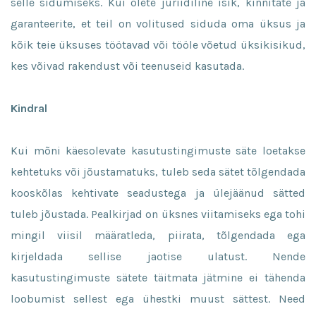
selle sidumiseks. Kui olete juriidiline isik, kinnitate ja
garanteerite, et teil on volitused siduda oma üksus ja
kõik teie üksuses töötavad või tööle võetud üksikisikud,
kes võivad rakendust või teenuseid kasutada.
Kindral
Kui mõni käesolevate kasutustingimuste säte loetakse
kehtetuks või jõustamatuks, tuleb seda sätet tõlgendada
kooskõlas kehtivate seadustega ja ülejäänud sätted
tuleb jõustada. Pealkirjad on üksnes viitamiseks ega tohi
mingil viisil määratleda, piirata, tõlgendada ega
kirjeldada sellise jaotise ulatust. Nende
kasutustingimuste sätete täitmata jätmine ei tähenda
loobumist sellest ega ühestki muust sättest. Need