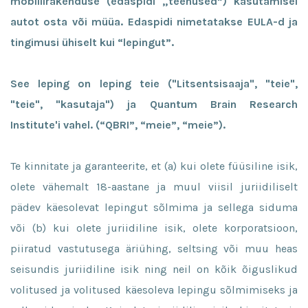
mobiilirakenduse (edaspidi „teenused”) kasutamisel
autot osta või müüa. Edaspidi nimetatakse EULA-d ja
tingimusi ühiselt kui “lepingut”.
See leping on leping teie ("Litsentsisaaja", "teie",
"teie", "kasutaja") ja Quantum Brain Research
Institute'i vahel. (“QBRI”, “meie”, “meie”).
Te kinnitate ja garanteerite, et (a) kui olete füüsiline isik,
olete vähemalt 18-aastane ja muul viisil juriidiliselt
pädev käesolevat lepingut sõlmima ja sellega siduma
või (b) kui olete juriidiline isik, olete korporatsioon,
piiratud vastutusega äriühing, seltsing või muu heas
seisundis juriidiline isik ning neil on kõik õiguslikud
volitused ja volitused käesoleva lepingu sõlmimiseks ja