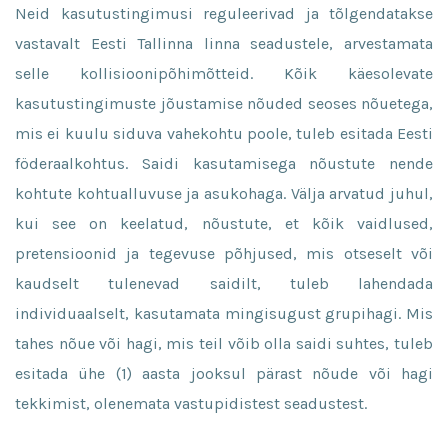
Neid kasutustingimusi reguleerivad ja tõlgendatakse
vastavalt Eesti Tallinna linna seadustele, arvestamata
selle kollisioonipõhimõtteid. Kõik käesolevate
kasutustingimuste jõustamise nõuded seoses nõuetega,
mis ei kuulu siduva vahekohtu poole, tuleb esitada Eesti
föderaalkohtus. Saidi kasutamisega nõustute nende
kohtute kohtualluvuse ja asukohaga. Välja arvatud juhul,
kui see on keelatud, nõustute, et kõik vaidlused,
pretensioonid ja tegevuse põhjused, mis otseselt või
kaudselt tulenevad saidilt, tuleb lahendada
individuaalselt, kasutamata mingisugust grupihagi. Mis
tahes nõue või hagi, mis teil võib olla saidi suhtes, tuleb
esitada ühe (1) aasta jooksul pärast nõude või hagi
tekkimist, olenemata vastupidistest seadustest.