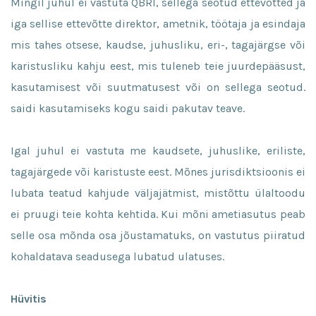
Mingil juhul ei vastuta QBRI, sellega seotud ettevõtted ja
iga sellise ettevõtte direktor, ametnik, töötaja ja esindaja
mis tahes otsese, kaudse, juhusliku, eri-, tagajärgse või
karistusliku kahju eest, mis tuleneb teie juurdepääsust,
kasutamisest või suutmatusest või on sellega seotud.
saidi kasutamiseks kogu saidi pakutav teave.
Igal juhul ei vastuta me kaudsete, juhuslike, eriliste,
tagajärgede või karistuste eest. Mõnes jurisdiktsioonis ei
lubata teatud kahjude väljajätmist, mistõttu ülaltoodu
ei pruugi teie kohta kehtida. Kui mõni ametiasutus peab
selle osa mõnda osa jõustamatuks, on vastutus piiratud
kohaldatava seadusega lubatud ulatuses.
Hüvitis