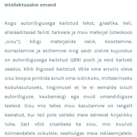
Intellektuaalne omand
Kogu autoriõigusega kaitstud tekst, graafika, heli,
allalaaditavad failid, tarkvara ja muu materjal (üheskoos
„sisu”), kõigi materjalide valik, koostamine,
korrastamine ja esitlemine ning saidi üldine kujundus
on autoriõigusega kaitstud QBRI poolt ja neid kaitseb
seadus. Kõik õigused kaitstud. Võite oma arvutis oleva
sisu koopia printida ainult oma isiklikuks, mitteäriliseks
kodukasutuseks, tingimusel et te ei eemalda sisult
autoriõiguse, kaubamärgi ega muid omandiõiguse
teateid. Sisu mis tahes muu kasutamine on rangelt
keelatud, kui teil pole selleks meie eelnevat kirjalikku
luba. Sait võib sisaldada ka sisu, mis kuulub
kolmandatele isikutele, sealhulgas meie reklaamijatele.