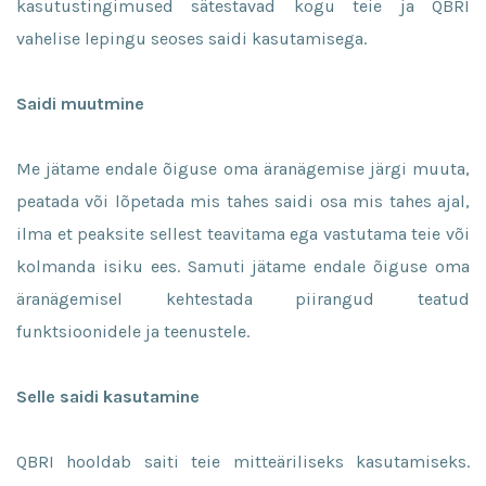
kasutustingimused sätestavad kogu teie ja QBRI
vahelise lepingu seoses saidi kasutamisega.
Saidi muutmine
Me jätame endale õiguse oma äranägemise järgi muuta,
peatada või lõpetada mis tahes saidi osa mis tahes ajal,
ilma et peaksite sellest teavitama ega vastutama teie või
kolmanda isiku ees. Samuti jätame endale õiguse oma
äranägemisel kehtestada piirangud teatud
funktsioonidele ja teenustele.
Selle saidi kasutamine
QBRI hooldab saiti teie mitteäriliseks kasutamiseks.