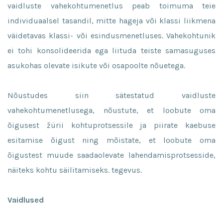
vaidluste vahekohtumenetlus peab toimuma teie
individuaalsel tasandil, mitte hageja või klassi liikmena
väidetavas klassi- või esindusmenetluses. Vahekohtunik
ei tohi konsolideerida ega liituda teiste samasuguses
asukohas olevate isikute või osapoolte nõuetega.
Nõustudes siin sätestatud vaidluste
vahekohtumenetlusega, nõustute, et loobute oma
õigusest žürii kohtuprotsessile ja piirate kaebuse
esitamise õigust ning mõistate, et loobute oma
õigustest muude saadaolevate lahendamisprotsesside,
näiteks kohtu säilitamiseks. tegevus.
Vaidlused