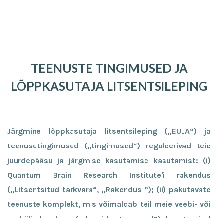
TEENUSTE TINGIMUSED JA
LÕPPKASUTAJA LITSENTSILEPING
Järgmine lõppkasutaja litsentsileping („EULA“) ja
teenusetingimused („tingimused“) reguleerivad teie
juurdepääsu ja järgmise kasutamise kasutamist: (i)
Quantum Brain Research Institute'i rakendus
(„Litsentsitud tarkvara“, „Rakendus ”); (ii) pakutavate
teenuste komplekt, mis võimaldab teil meie veebi- või