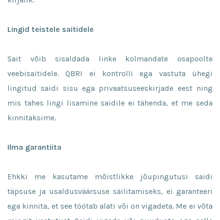
Lingid teistele saitidele
Sait võib sisaldada linke kolmandate osapoolte
veebisaitidele. QBRI ei kontrolli ega vastuta ühegi
lingitud saidi sisu ega privaatsuseeskirjade eest ning
mis tahes lingi lisamine saidile ei tähenda, et me seda
kinnitaksime.
Ilma garantiita
Ehkki me kasutame mõistlikke jõupingutusi saidi
täpsuse ja usaldusväärsuse säilitamiseks, ei garanteeri
ega kinnita, et see töötab alati või on vigadeta. Me ei võta