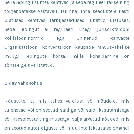
Selle lepingu suhtes kehtivad ja seda reguleeritakse ning
tõlgendatakse vastavalt Tallinna linna seadustele Eesti
ulatuses kehtivas tarbijaseaduses lubatud ulatuses.
Seda lepingut ei reguleeri ühegi jurisdiktsiooni
kollisiooninormid ega Ühinenud Rahvaste
Organisatsiooni konventsioon kaupade rahvusvahelise
müügi lepingute kohta, mille kohaldamine on
sõnaselgelt välistatud.
Siduv vahekohus
Nõustute, et mis tahes vaidlusi või nõudeid, mis
tulenevad või on seotud saidiga või saidi kasutamisega
või käesolevate tingimustega, välja arvatud nõuded, mis
on seotud autoriõiguste või muu intellektuaalse omandi