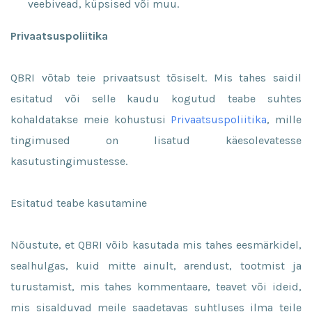
veebivead, küpsised või muu.
Privaatsuspoliitika
QBRI võtab teie privaatsust tõsiselt. Mis tahes saidil
esitatud või selle kaudu kogutud teabe suhtes
kohaldatakse meie kohustusi
Privaatsuspoliitika
, mille
tingimused on lisatud käesolevatesse
kasutustingimustesse.
Esitatud teabe kasutamine
Nõustute, et QBRI võib kasutada mis tahes eesmärkidel,
sealhulgas, kuid mitte ainult, arendust, tootmist ja
turustamist, mis tahes kommentaare, teavet või ideid,
mis sisalduvad meile saadetavas suhtluses ilma teile