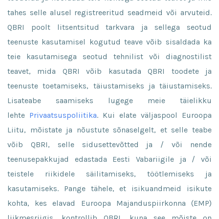
tahes selle alusel registreeritud seadmeid või arvuteid.
QBRI poolt litsentsitud tarkvara ja sellega seotud
teenuste kasutamisel kogutud teave võib sisaldada ka
teie kasutamisega seotud tehnilist või diagnostilist
teavet, mida QBRI võib kasutada QBRI toodete ja
teenuste toetamiseks, täiustamiseks ja täiustamiseks.
Lisateabe saamiseks lugege meie täielikku
lehte
Privaatsuspoliitika
. Kui elate väljaspool Euroopa
Liitu, mõistate ja nõustute sõnaselgelt, et selle teabe
võib QBRI, selle sidusettevõtted ja / või nende
teenusepakkujad edastada Eesti Vabariigile ja / või
teistele riikidele säilitamiseks, töötlemiseks ja
kasutamiseks. Pange tähele, et isikuandmeid isikute
kohta, kes elavad Euroopa Majanduspiirkonna (EMP)
liikmesriigis, kontrollib QBRI, kuna see mõiste on