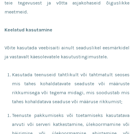
teie tegevusest ja võtta asjakohaseid õiguslikke
meetmeid.
Keelatud kasutamine
Võite kasutada veebisaiti ainult seaduslikel eesmärkidel
ja vastavalt käesolevatele kasutustingimustele.
Kasutada teenuseid tahtlikult või tahtmatult seoses
mis tahes kohaldatavate seaduste või määruste
rikkumisega või tegema midagi, mis soodustab mis
tahes kohaldatava seaduse või määruse rikkumist;
Teenuste pakkumiseks või toetamiseks kasutatava
arvuti või serveri katkestamine, ülekoormamine või
häirimise või ülekoormamise abistamine või