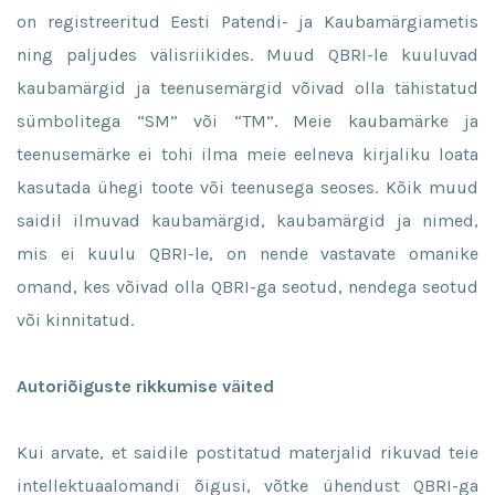
on registreeritud Eesti Patendi- ja Kaubamärgiametis
ning paljudes välisriikides. Muud QBRI-le kuuluvad
kaubamärgid ja teenusemärgid võivad olla tähistatud
sümbolitega “SM” või “TM”. Meie kaubamärke ja
teenusemärke ei tohi ilma meie eelneva kirjaliku loata
kasutada ühegi toote või teenusega seoses. Kõik muud
saidil ilmuvad kaubamärgid, kaubamärgid ja nimed,
mis ei kuulu QBRI-le, on nende vastavate omanike
omand, kes võivad olla QBRI-ga seotud, nendega seotud
või kinnitatud.
Autoriõiguste rikkumise väited
Kui arvate, et saidile postitatud materjalid rikuvad teie
intellektuaalomandi õigusi, võtke ühendust QBRI-ga