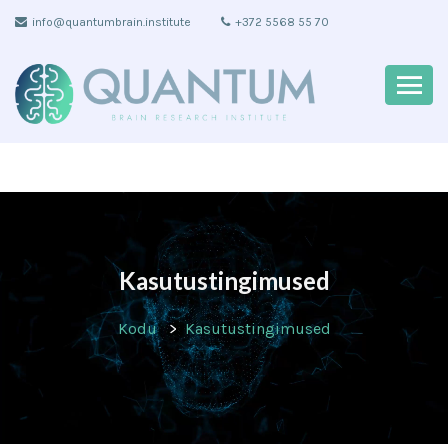
info@quantumbrain.institute
+372 5568 55 70
Kasutustingimused
Kodu
Kasutustingimused