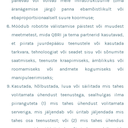
panevad või võivad meie infrastruktuurile (oma
äranägemise järgi) panna ebamõistlikult või
ebaproportsionaalselt suure koormuse;
Möödub robotite välistamise päistest või muudest
meetmetest, mida QBRI ja tema partnerid kasutavad,
et piirata juurdepääsu teenustele või kasutada
tarkvara, tehnoloogiat või seadet sisu või sõnumite
saatmiseks, teenuste kraapimiseks, ämblikuks või
roomamiseks või andmete kogumiseks või
manipuleerimiseks;
Kasutada, hõlbustada, luua või säilitada mis tahes
volitamata ühendust teenustega, sealhulgas ilma
piiranguteta (1) mis tahes ühendust volitamata
serveriga, mis jäljendab või üritab jäljendada mis
tahes osa teenustest; või (2) mis tahes ühendus