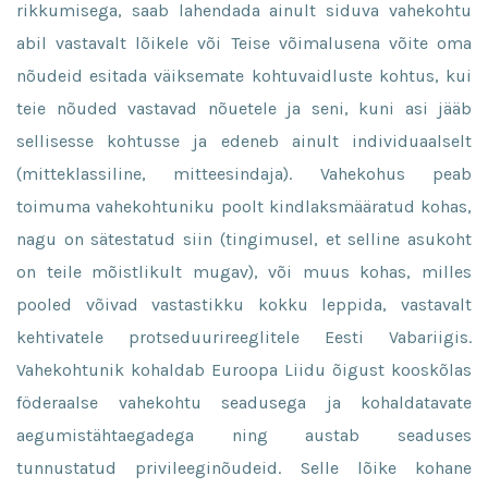
rikkumisega, saab lahendada ainult siduva vahekohtu
abil vastavalt lõikele või Teise võimalusena võite oma
nõudeid esitada väiksemate kohtuvaidluste kohtus, kui
teie nõuded vastavad nõuetele ja seni, kuni asi jääb
sellisesse kohtusse ja edeneb ainult individuaalselt
(mitteklassiline, mitteesindaja). Vahekohus peab
toimuma vahekohtuniku poolt kindlaksmääratud kohas,
nagu on sätestatud siin (tingimusel, et selline asukoht
on teile mõistlikult mugav), või muus kohas, milles
pooled võivad vastastikku kokku leppida, vastavalt
kehtivatele protseduurireeglitele Eesti Vabariigis.
Vahekohtunik kohaldab Euroopa Liidu õigust kooskõlas
föderaalse vahekohtu seadusega ja kohaldatavate
aegumistähtaegadega ning austab seaduses
tunnustatud privileeginõudeid. Selle lõike kohane