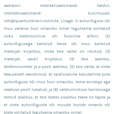
aadressil Intellektuaalomandi haldur,
intellektuaalomandi küsimused,
info@quantumbrain.institute. Lisage: 1) autoriõiguse või
muu varalise huvi omaniku nimel tegutsema volitatud
isiku elektrooniline või füüsiline allkiri; (2)
autoriõigusega kaitstud teose või muu kaitstud
materjali kirjeldus, mida teie väitel on rikutud; (3)
materjali saidil kirjeldus; (4) teie aadress,
telefoninumber ja e-posti aadress; (5) teie väide, et olete
heauskselt veendunud, et vaidlusalune kasutamine pole
autoriõiguse või muu huvi omaniku, tema esindaja ega
seaduse poolt lubatud; ja (6) valetunnistuse karistusega
tehtud avaldus, et teie teates sisalduv teave on täpne ja
et olete autoriõiguste või muude huvide omanik või
olete volitatud tegutsema omaniku nimel.