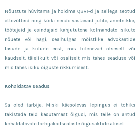
Nõustute hüvitama ja hoidma QBRI-d ja sellega seotud
ettevõtteid ning kõiki nende vastavaid juhte, ametnikke,
töötajaid ja esindajaid kahjututena kolmandate isikute
nõuete või hagi, sealhulgas mõistlike advokaatide
tasude ja kulude eest, mis tulenevad otseselt või
kaudselt. täielikult või osaliselt mis tahes seaduse või
mis tahes isiku õiguste rikkumisest.
Kohaldatav seadus
Sa oled tarbija. Miski käesolevas lepingus ei tohiks
takistada teid kasutamast õigusi, mis teile on antud
kohaldatavate tarbijakaitsealaste õigusaktide alusel.