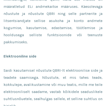
määratletud ELi andmekaitse määruses. Käesolevaga
nõustute ja nõustute QBRI ning selle partnerite ja
litsentsiandjate sellise asukoha ja konto andmete
kogumise, kasutamise, edastamise, töötlemise ja
hooldusega selliste funktsioonide või teenuste
pakkumiseks.
Elektrooniline side
Saidi kasutamisel nõustute QBRI-lt elektroonilise side ja
teadete saamisega. Nõustute, et mis tahes teade,
kokkulepe, avalikustamine või muu teatis, mille me teile
elektrooniliselt saadame, vastab kõikidele seaduslikele
suhtlusnõuetele, sealhulgas sellele, et selline suhtlus on
kirjalik.