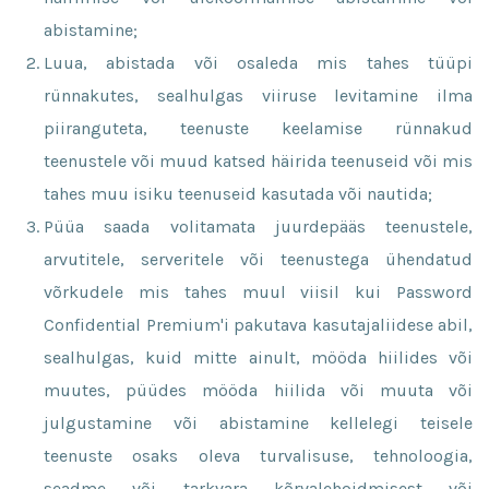
abistamine;
Luua, abistada või osaleda mis tahes tüüpi
rünnakutes, sealhulgas viiruse levitamine ilma
piiranguteta, teenuste keelamise rünnakud
teenustele või muud katsed häirida teenuseid või mis
tahes muu isiku teenuseid kasutada või nautida;
Püüa saada volitamata juurdepääs teenustele,
arvutitele, serveritele või teenustega ühendatud
võrkudele mis tahes muul viisil kui Password
Confidential Premium'i pakutava kasutajaliidese abil,
sealhulgas, kuid mitte ainult, mööda hiilides või
muutes, püüdes mööda hiilida või muuta või
julgustamine või abistamine kellelegi teisele
teenuste osaks oleva turvalisuse, tehnoloogia,
seadme või tarkvara kõrvalehoidmisest või