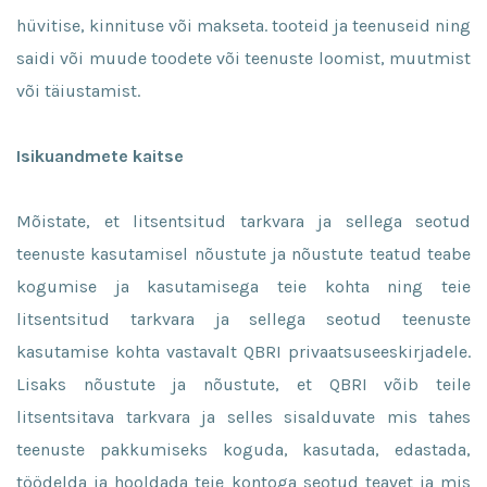
hüvitise, kinnituse või makseta. tooteid ja teenuseid ning
saidi või muude toodete või teenuste loomist, muutmist
või täiustamist.
Isikuandmete kaitse
Mõistate, et litsentsitud tarkvara ja sellega seotud
teenuste kasutamisel nõustute ja nõustute teatud teabe
kogumise ja kasutamisega teie kohta ning teie
litsentsitud tarkvara ja sellega seotud teenuste
kasutamise kohta vastavalt QBRI privaatsuseeskirjadele.
Lisaks nõustute ja nõustute, et QBRI võib teile
litsentsitava tarkvara ja selles sisalduvate mis tahes
teenuste pakkumiseks koguda, kasutada, edastada,
töödelda ja hooldada teie kontoga seotud teavet ja mis