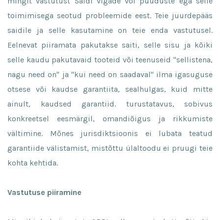
mingit vastutust Saidi vigade või puuduste ega selle
toimimisega seotud probleemide eest. Teie juurdepääs
saidile ja selle kasutamine on teie enda vastutusel.
Eelnevat piiramata pakutakse saiti, selle sisu ja kõiki
selle kaudu pakutavaid tooteid või teenuseid "sellistena,
nagu need on" ja "kui need on saadaval" ilma igasuguse
otsese või kaudse garantiita, sealhulgas, kuid mitte
ainult, kaudsed garantiid. turustatavus, sobivus
konkreetsel eesmärgil, omandiõigus ja rikkumiste
vältimine. Mõnes jurisdiktsioonis ei lubata teatud
garantiide välistamist, mistõttu ülaltoodu ei pruugi teie
kohta kehtida.
Vastutuse piiramine