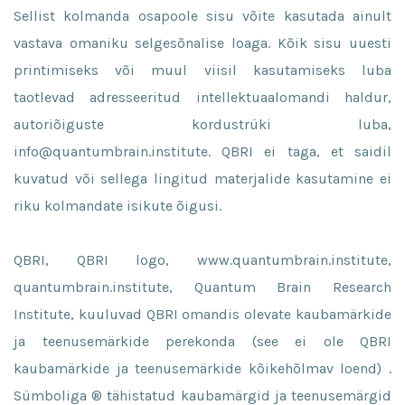
Sellist kolmanda osapoole sisu võite kasutada ainult
vastava omaniku selgesõnalise loaga. Kõik sisu uuesti
printimiseks või muul viisil kasutamiseks luba
taotlevad adresseeritud intellektuaalomandi haldur,
autoriõiguste kordustrüki luba,
info@quantumbrain.institute. QBRI ei taga, et saidil
kuvatud või sellega lingitud materjalide kasutamine ei
riku kolmandate isikute õigusi.
QBRI, QBRI logo, www.quantumbrain.institute,
quantumbrain.institute, Quantum Brain Research
Institute, kuuluvad QBRI omandis olevate kaubamärkide
ja teenusemärkide perekonda (see ei ole QBRI
kaubamärkide ja teenusemärkide kõikehõlmav loend) .
Sümboliga ® tähistatud kaubamärgid ja teenusemärgid