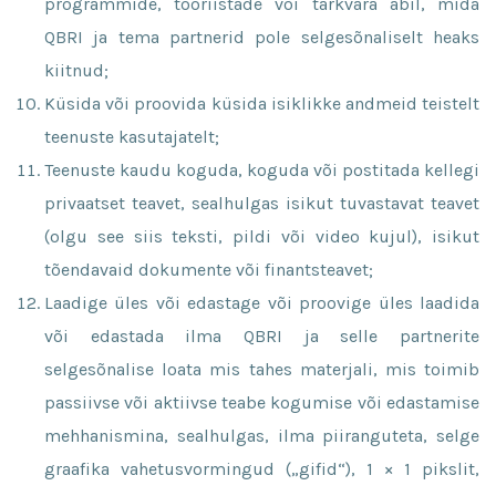
programmide, tööriistade või tarkvara abil, mida
QBRI ja tema partnerid pole selgesõnaliselt heaks
kiitnud;
Küsida või proovida küsida isiklikke andmeid teistelt
teenuste kasutajatelt;
Teenuste kaudu koguda, koguda või postitada kellegi
privaatset teavet, sealhulgas isikut tuvastavat teavet
(olgu see siis teksti, pildi või video kujul), isikut
tõendavaid dokumente või finantsteavet;
Laadige üles või edastage või proovige üles laadida
või edastada ilma QBRI ja selle partnerite
selgesõnalise loata mis tahes materjali, mis toimib
passiivse või aktiivse teabe kogumise või edastamise
mehhanismina, sealhulgas, ilma piiranguteta, selge
graafika vahetusvormingud („gifid“), 1 × 1 pikslit,