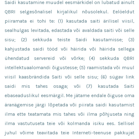
Saidi kasutamine muudel eesmärkidel on lubatud ainult
QBRI selgesõnalisel kirjalikul nõusolekul. Eelöeldut
piiramata ei tohi te: (1) kasutada saiti ärilisel viisil,
sealhulgas levitada, edastada või avaldada saiti või selle
sisu; (2) sekkuda teiste Saidi kasutamisse; (3)
kahjustada saidi tööd või häirida või häirida sellega
ühendatud servereid või võrke; (4) sekkuda QBRI
intellektuaalomandi õigustesse; (5) raamistada või muul
viisil kaasbrändida Saiti või selle sisu; (6) sügav link
saidi mis tahes osaga; või (7) kasutada Saiti
ebaseaduslikul eesmärgil. Me jätame endale õiguse oma
äranägemise järgi lõpetada või piirata saidi kasutamist
ilma ette teatamata mis tahes või ilma põhjuseta ning
ilma vastutuseta teie või kolmanda isiku ees. Sellisel
juhul võime teavitada teie Interneti-teenuse pakkujat