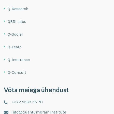
Q-Research
QBRI Labs
Q-Social
Q-Learn
Q-Insurance
Q-Consult
Võta meiega ühendust
+372 5568 55 70
info@quantumbrain.institute