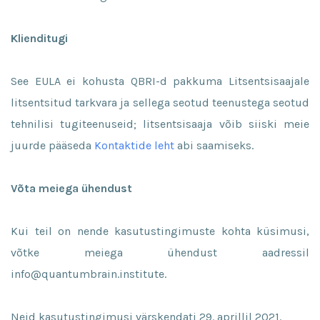
Klienditugi
See EULA ei kohusta QBRI-d pakkuma Litsentsisaajale
litsentsitud tarkvara ja sellega seotud teenustega seotud
tehnilisi tugiteenuseid; litsentsisaaja võib siiski meie
juurde pääseda
Kontaktide leht
abi saamiseks.
Võta meiega ühendust
Kui teil on nende kasutustingimuste kohta küsimusi,
võtke meiega ühendust aadressil
info@quantumbrain.institute.
Neid kasutustingimusi värskendati 29. aprillil 2021.