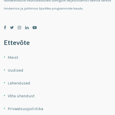
ravirakenduste neuroteaduslike uuringute väljatöötamist vaimse tervise
hindamise ja juhtimise õpetlike programmide kaudu.
Ettevõte
Meist
Uudised
Lahendused
Võta ühendust
Privaatsuspoliitika